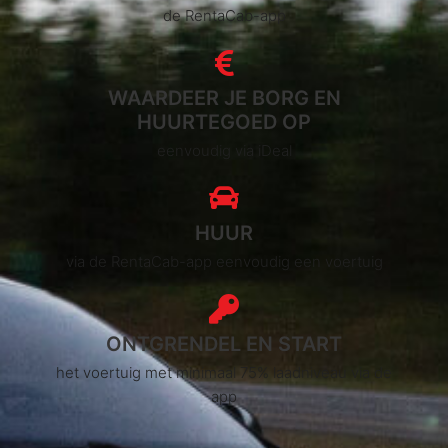
de RentaCab-app
WAARDEER JE BORG EN
HUURTEGOED OP
eenvoudig via iDeal
HUUR
via de RentaCab-app eenvoudig een voertuig
ONTGRENDEL EN START
het voertuig met minimaal 75% laadniveau via de
app