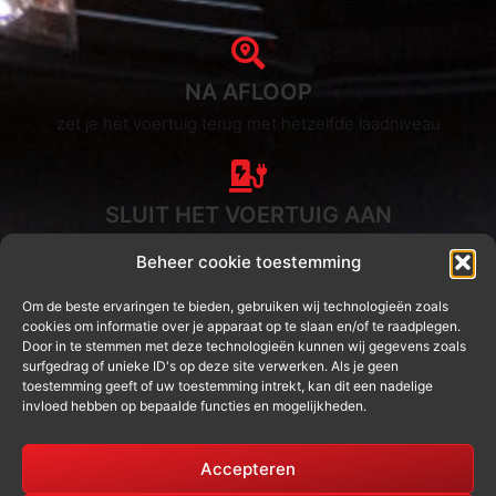
NA AFLOOP
zet je het voertuig terug met hetzelfde laadniveau
SLUIT HET VOERTUIG AAN
je levert je elektrische voertuig niet vol in
Beheer cookie toestemming
Om de beste ervaringen te bieden, gebruiken wij technologieën zoals
cookies om informatie over je apparaat op te slaan en/of te raadplegen.
BEËINDIG
Door in te stemmen met deze technologieën kunnen wij gegevens zoals
surfgedrag of unieke ID's op deze site verwerken. Als je geen
de huurperiode in de app
toestemming geeft of uw toestemming intrekt, kan dit een nadelige
invloed hebben op bepaalde functies en mogelijkheden.
NA BEËINDIGING
Accepteren
worden de boekingskosten op het tegoed in