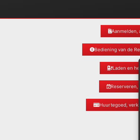
Aanmelden, 
Bediening van de R
Laden en he
Reserveren, 
Huurtegoed, verke