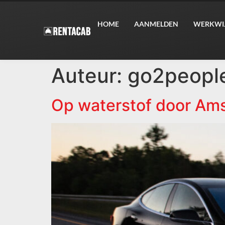
HOME
AANMELDEN
WERKWI
Auteur:
go2peopl
Op waterstof door Am