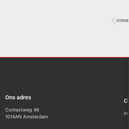
VORIGE
Ons adres
C
Contactweg 46
in
1014AN Amsterdam