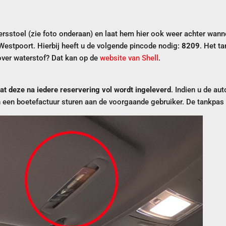
ersstoel (zie foto onderaan) en laat hem hier ook weer achter wanne
estpoort. Hierbij heeft u de volgende pincode nodig:
8209
. Het t
over waterstof? Dat kan op de
website van Shell
.
at deze na iedere reservering vol wordt ingeleverd
. Indien u de aut
 een boetefactuur sturen aan de voorgaande gebruiker. De tankpas die